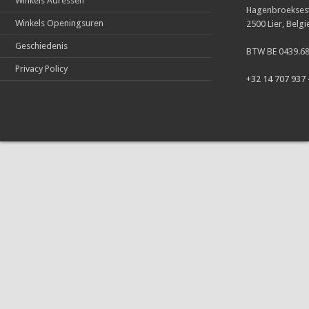
Winkels Adressen
Hagenbroekses
Winkels Openingsuren
2500 Lier, Belgi
Geschiedenis
BTW BE 0439.68
Privacy Policy
+32 14 707 937