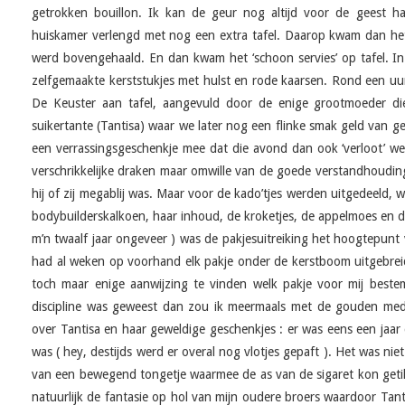
getrokken bouillon. Ik kan de geur nog altijd voor de geest h
huiskamer verlengd met nog een extra tafel. Daarop kwam dan het 
werd bovengehaald. En dan kwam het ‘schoon servies’ op tafel. I
zelfgemaakte kerststukjes met hulst en rode kaarsen. Rond een uur 
De Keuster aan tafel, aangevuld door de enige grootmoeder d
suikertante (Tantisa) waar we later nog een flinke smak geld van ge
een verrassingsgeschenkje mee dat die avond dan ook ‘verloot’ w
verschrikkelijke draken maar omwille van de goede verstandhoudin
hij of zij megablij was. Maar voor de kado’tjes werden uitgedeeld, 
bodybuilderskalkoen, haar inhoud, de kroketjes, de appelmoes en de
m’n twaalf jaar ongeveer ) was de pakjesuitreiking het hoogtepunt v
had al weken op voorhand elk pakje onder de kerstboom uitgebre
toch maar enige aanwijzing te vinden welk pakje voor mij beste
discipline was geweest dan zou ik meermaals met de gouden med
over Tantisa en haar geweldige geschenkjes : er was eens een jaar
was ( hey, destijds werd er overal nog vlotjes gepaft ). Het was ni
van een bewegend tongetje waarmee de as van de sigaret kon get
natuurlijk de fantasie op hol van mijn oudere broers waardoor Tan