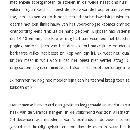
met enkele soortgenoten te stoeien in de weide naast ons huis.
wilden. Tegen Kerstmis moest de dikste van de hoop er aan geloven.
toe, een kalkoen zal toch nooit een schoonheidswedstrijd winne
daarna met een flinke hauw van het vooroorlogse kapmes onthoofd.
onthoofding eens flink uit de hand gelopen. Blijkbaar had vader
uit 14-18 en hing die kop er nog half aan waardoor het bloed n
poging om het lijden van het dier zo kort mogelijk te houden 
barbaarse reflex het beest z’n kop van zijn lijf. Ik weet het, qua
krijgen maar ik wou vooral dat het beest niet verder afzag. O
uitgespoten zag ik er inmiddels uit alsof ik het hoofdpersonage in e
Ik herinner me nog hoe moeder bijna een hartaanval kreeg toen ze m
kalkoen of ik’…
Dat immense beest werd dan gevild en leeggehaald en mocht dan i
haak van de veranda hangen. In de volksmond was zo’n vriesnach
24 december was moeder al van ’s ochtends in de weer met het
gevuld met kruidig gehakt en kon dan de oven in waar het b