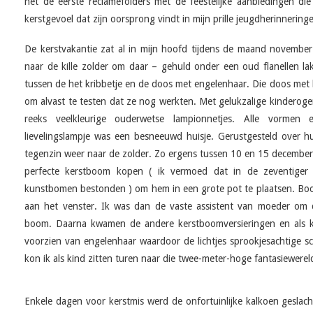
het de eerste reclamefolders met de feestelijke aanbiedingen 
kerstgevoel dat zijn oorsprong vindt in mijn prille jeugdherinnering
De kerstvakantie zat al in mijn hoofd tijdens de maand novemb
naar de kille zolder om daar – gehuld onder een oud flanellen la
tussen de het kribbetje en de doos met engelenhaar. Die doos met 
om alvast te testen dat ze nog werkten. Met gelukzalige kinderogen
reeks veelkleurige ouderwetse lampionnetjes. Alle vormen
lievelingslampje was een besneeuwd huisje. Gerustgesteld over 
tegenzin weer naar de zolder. Zo ergens tussen 10 en 15 decembe
perfecte kerstboom kopen ( ik vermoed dat in de zeventiger
kunstbomen bestonden ) om hem in een grote pot te plaatsen. Bo
aan het venster. Ik was dan de vaste assistent van moeder om d
boom. Daarna kwamen de andere kerstboomversieringen en als 
voorzien van engelenhaar waardoor de lichtjes sprookjesachtige
kon ik als kind zitten turen naar die twee-meter-hoge fantasiewerel
Enkele dagen voor kerstmis werd de onfortuinlijke kalkoen geslac