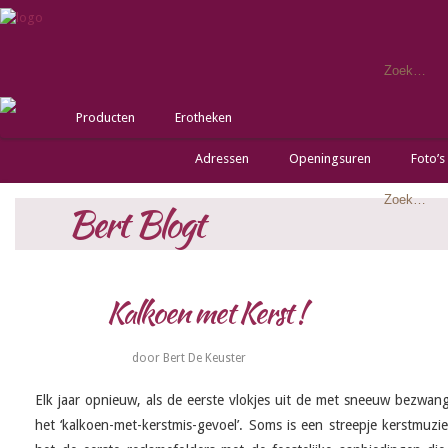
Producten
Erotheken
Adressen
Openingsuren
Foto’s
Bert Blogt
Kalkoen met Kerst !
08
DEC ’12
door Bert De Keuster
Elk jaar opnieuw, als de eerste vlokjes uit de met sneeuw bezwan
het ‘kalkoen-met-kerstmis-gevoel’. Soms is een streepje kerstmuzi