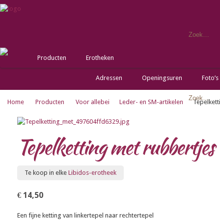
Producten
Erotheken
Adressen
Openingsuren
Foto’s
Home
Producten
Voor allebei
Leder- en SM-artikelen
Tepelkett
Tepelketting met rubbertjes
Te koop in elke
Libidos-erotheek
€ 14,50
Een fijne ketting van linkertepel naar rechtertepel